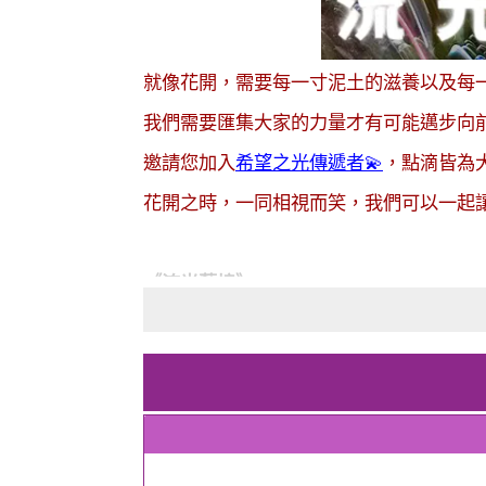
就像花開，需要每一寸泥土的滋養以及每
我們需要匯集大家的力量才有可能邁步向
邀請您加入
希望之光傳遞者💫
，點滴皆為
花開之時，一同相視而笑，我們可以一起
《流光藝境》
𝐹𝑙𝑜𝑤𝑖𝑛𝑔 𝐿𝑖𝑔ℎ𝑡 𝑖𝑛 𝐴𝑟𝑡𝑖𝑠𝑡𝑖𝑐 𝑅𝑒𝑎𝑙𝑚
慈悲流光，療癒了憂傷心房
智慧藝境，看見了希望之光
台灣巡迴第一站｜2025/12/25～2026/3
（其它站陸續申請中。。。敬請期待）