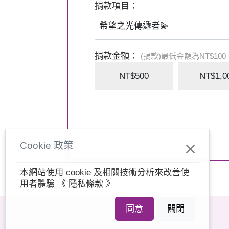
捐款項目：
🌻凡認同並支持流光藝境策展理念，捐款
【匯款資訊】
捐款金額：
(捐款)最低金額為NT$100
銀行：合作金庫信義分行006
NT$500
NT$1,0
戶名：‌財團法人夢蓮花文化藝術基金會
帳號：0833-717-206276
如有疑問請洽夢蓮花辦公室 施小姐
Cookie 政策
T：02-7713-4331
M：dreamlotusart@gmail.com
本網站使用 cookie 及相關技術分析來改善使
用者體驗
《 隱私條款 》
夢蓮花文化藝術基金會
流光藝境策展組敬啟🙏
同意
關閉