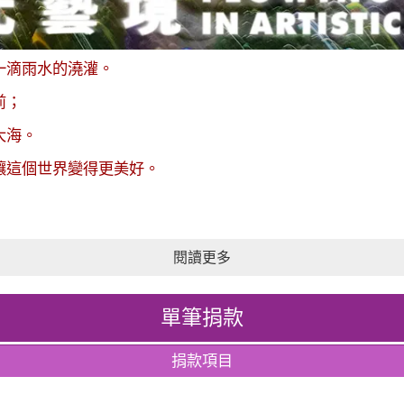
一滴雨水的澆灌。
前；
大海。
讓這個世界變得更美好。
閱讀更多
單筆捐款
捐款項目
/3@高雄駁二特區 B3倉庫