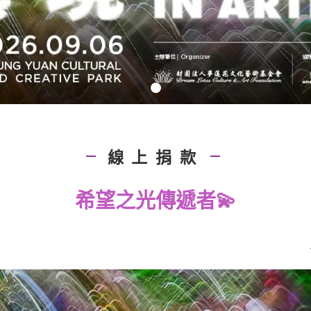
線上捐款
|
|
希望之光傳遞者💫