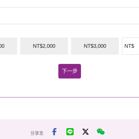
贊助台灣巡迴展，歡迎加入《希望之光傳遞者💫》行列
00
NT$2,000
NT$3,000
下一步
分享至