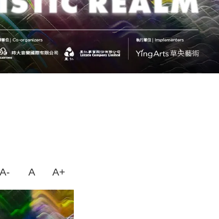
A-
A
A+